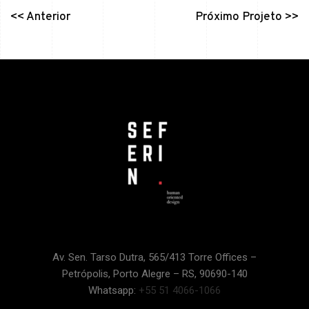
<< Anterior
Próximo Projeto >>
Av. Sen. Tarso Dutra, 565/413 Torre Offices –
Petrópolis, Porto Alegre – RS, 90690-140
Whatsapp:
+55 51 4066-1066